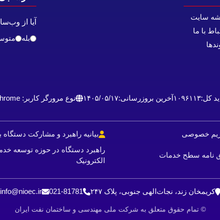
شه سایت
آیا از وب‌س
باط با ما
بله
متوس
ندها
ید کل:
۱۰۹۶۱۱۳
آخرین بروزرسانی:
۱۴۰۵/۰۵/۱۷
نوع مرورگر کاربر: Chrome
حریم خصوصی
بیانیه راهبرد و مشارکت دستگاه ب
راهبرد دستگاه در حوزه توسعه خدم
فق نامه سطح خدمات
الکترونیک
کریمخان زند، نجات‌الهی جنوبی، پلاک ۲۴۷
021-81781
info@nioec.ir
© تمام حقوق متعلق به شرکت ملی مهندسی و ساختمان نفت ایران