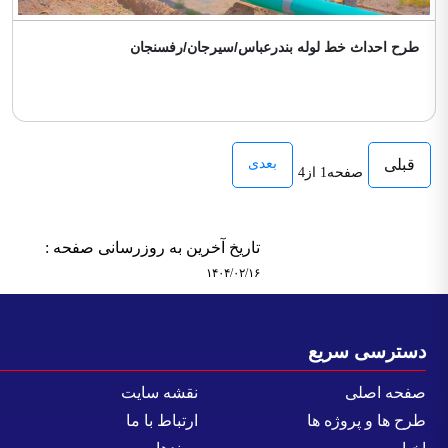
طرح احداث خط لوله بندرعباس/سیرجان/رفسنجان
قبلی
بعدی
صفحه1 از4
تاریخ آخرین به روزرسانی صفحه :
۱۴۰۴/۰۲/۱۶
سترسی سریع
فحه اصلی
نقشه سایت
رح ها و پروژه ها
ارتباط با ما