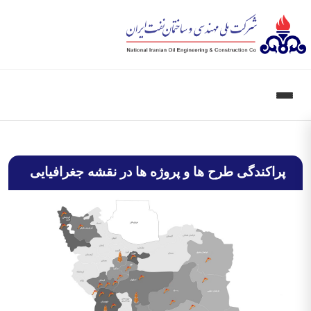
پراکندگی طرح ها و پروژه ها در نقشه جغرافیایی