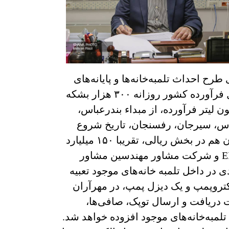
احداث تلمبه‌خانه‌ها و پایانه‌های
خط لوله بندرعباس، سیرجان، رفسنجان با اشاره به این که بعد از اجرای این طرح، ظرفیت انتقال فرآورده کشور روزانه ۳۰۰ هزار بشکه
ن لیتر افزایش می‌یابد، گفت: با احتساب خط قدیم، امکان ارسال روزانه ۱۰۰ میلیون لیتر فرآورده، از مبداء بندرعباس،
باس، سیرجان، رفسنجان، تاریخ شروع
پیمان این پروژه را تیر ماه ۹۹ اعلام کرد و افزود: مدت زمان اجرای این پروژه ۳۶ ماه، و مبلغ پیمان هم در بخش ریالی، تقریبا ۱۵۰ میلیارد
تومان و در بخش ارزی ۴۵.۶ میلیون یورو است. پیمانکار پروژه نیز دو شرکت داخلی رامپکو و EIED و شرکت مشاور مهندسین مشاور
ر داخل تلمبه‌ خانه‌های موجود تعبیه
 به گونه‌ای که در تلمبه‌خانه بندرعباس ۴ الکتروپمپ و یک دیزل پمپ، در قطب‌آباد ۳ الکتروپمپ و یک دیزل پمپ، در مهرآران
ت دریافت و ارسال توپک، صافی‌ها،
لمبه‌خانه‌های موجود افزوده خواهد شد.