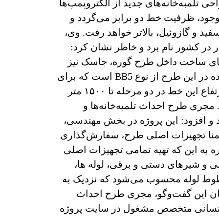
حی تلمبه‌خانه‌های جدید از الکتروپمپ‌ها
ای موجود، ظرفیت خط دو برابر می‌گردد و
منبع انرژی شامل گاز، برق، نفت سفید و گازوئیل، بالاتر خواهد رفت. وی،
‌هایی با ظرفیت ۴ مگاوات برای نخستین بار در کشور نام برد و خاطر نشان کرد:
های ساخت داخل طرح گوره، جاسک نیز
بیشتر است، علاوه بر آن پمپ‌های گوره، جاسک از نوع BB3 بوده در حالی که پمپ‌های مورداستفاده در این طرح از نوع BB5 است که برای
نخستین بار توسط سازنده داخلی از طراحی تا ساخت اجرایی شده است. وی افزود: از آنجا که ارتفاع این خط در دو مرحله تا ۱۵۰۰ متر
. مجری طرح احداث تلمبه‌خانه‌ها و
، رفسنجان، پیشرفت کلی این پروژه را ۳۵ درصد اعلام کرد و افزود: این پروژه در بخش مهندسی،
ب ۱۹ درصد پیشرفت داشته است. ضمنا تجهیزات اصلی طرح، سفارش‌گذاری
اهد بود. مهندس درودیان با اشاره به این که تهیه تمامی تجهیزات اصلی
ی و شیرهای دستی و برقی، لوله ها،
خطوط لوله محسوب می‌شود که نزدیک به
ان این گفت‌وگو، مجری طرح احداث
روی انسانی متخصص مشغول در سایت پروژه