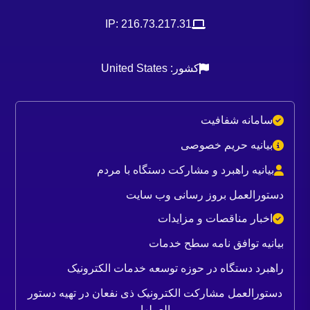
63 کیلوولت کاشان
IP: 216.73.217.31
- توسعه پایانه ری
کشور: United States
احجام کار
سامانه شفافیت
میزان سرمایه
5040 میلیارد ریال
بیانیه حریم خصوصی
84.5 میلیون یورو
بیانیه راهبرد و مشارکت دستگاه با مردم
دستورالعمل بروز رسانی وب سایت
کارفرما
اخبار مناقصات و مزایدات
بیانیه توافق نامه سطح خدمات
مدیریت طرح
راهبرد دستگاه در حوزه توسعه خدمات الکترونیک
پیمانکار
مشارکت نصر (شرکت‌های
دستورالعمل مشارکت الکترونیک ذی نفعان در تهیه دستور
دانیال پترو، نصر میثاق
العملها