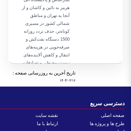
هرمز به نائین و کاشان و از
آنجا به تهران و مناطق
شمالی کشور در مسیری
کوتاه‌تر، حذف تردد روزانه
1500 دستگاه نفت‌کش و
صرفه‌جویی در هزینه‌های
انتقال و کاهش آلاینده‌های
زیست محیطی و تصادفات
جاده‌ای
تاریخ آخرین به روزرسانی صفحه :
۱۴۰۴/۰۲/۱۶
شرح کار
-
احداث حدود 420
کیلومتر خط لوله 20 اینچ
سترسی سریع
مجهز به سیستم نشت‌یاب
فحه اصلی
نقشه سایت
در حدفاصل نائین، کاشان،
رح ها و پروژه ها
ارتباط با ما
ری