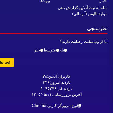
خبار
پیوندها
- احداث ده مخزن
امانه ثبت آنلاین گزارش دهی
وارد ناایمن (آنومالی)
سقف ثابت و متحرک جمعاً
به ظرفیت 300 هزار
مترمکعب در نائین
ظرسنجی
-
احداث تلمبه‌خانه جدید
یا از وب‌سایت رضایت دارید؟
کاشان و توسعه تلمبه‌خانه
بله
متوسط
خیر
نائین
ثبت نظر
-
توسعه و ارتقای پست
برق موجود63/6.3 کیلو
کاربران آنلاین:
۳۸
ولت نائین
بازدید امروز:
۳۴۶
بازدید کل:
۱۰۹۵۳۷۶
-
ایجاد 6 کیلومتر خط
آخرین بروزرسانی:
۱۴۰۵/۰۵/۱۱
انتقال برق 63 کیلوولت
ازکاشان به تلمبه‌خانه
نوع مرورگر کاربر: Chrome
کاشان و توسعه پست برق