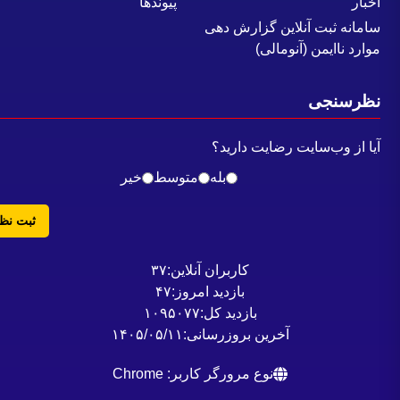
خبار
پیوندها
امانه ثبت آنلاین گزارش دهی
میزان سرمایه
وارد ناایمن (آنومالی)
300 میلیون یورو
ظرسنجی
کارفرما
یا از وب‌سایت رضایت دارید؟
مدیریت طرح
بله
متوسط
خیر
پیمانکار
انتخاب ‌نشده
ثبت نظر
مشاور
کاربران آنلاین:
۳۷
بازدید امروز:
۴۷
بازدید کل:
۱۰۹۵۰۷۷
نوع قرارداد
آخرین بروزرسانی:
۱۴۰۵/۰۵/۱۱
نوع مرورگر کاربر: Chrome