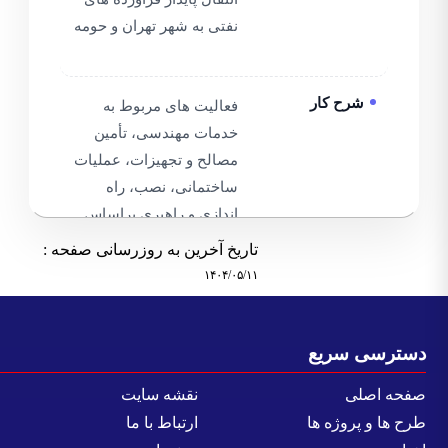
نفتی به شهر تهران و حومه
شرح کار
فعالیت های مربوط به
خدمات مهندسی، تأمین
مصالح و تجهیزات، عملیات
ساختمانی، نصب، راه
اندازی و راهبری براساس
مدارک و نقشه های صحه
تاریخ آخرین به روزرسانی صفحه :
گذاری شده و استانداردها
۱۴۰۴/۰۵/۱۱
و دستورالعمل های جاری و
مورد تایید وزارت نفت
مطابق با شرح کار
سترسی سریع
فحه اصلی
نقشه سایت
رح ها و پروژه ها
ارتباط با ما
احجام کار